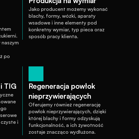
Produkcja na wymiar
Jako producent możemy wykonać 
blachy, formy, wózki, aparaty 
wsadowe i inne elementy pod 
ntem 
konkretny wymiar, typ pieca oraz 
kierni. 
sposób pracy klienta.
 naszym 
ż po 
i TIG
Regeneracja powłok 
yczne 
nieprzywierających
sowane 
Oferujemy również regenerację 
go 
powłok nieprzywierających, dzięki 
serowe 
której blachy i formy odzyskują 
zyste i 
funkcjonalność, a ich żywotność 
zostaje znacząco wydłużona.