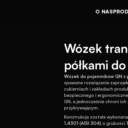
O NAS
PRO
Wózek tran
półkami d
Wózek do pojemników GN z p
spawane rozwiązanie zaprojek
cukierniach i zakładach produ
bezpiecznego i ergonomiczne
GN, a jednocześnie chroni ic
przykrywającym.
Konstrukcja została wykonana
1.4301 (AISI 304)
 o grubości 