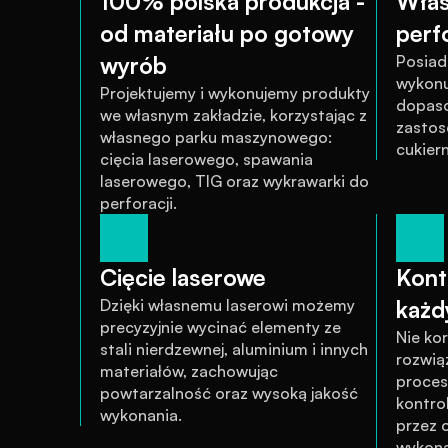
100% polska produkcja - 
Włas
od materiału po gotowy 
perfo
wyrób
Posiad
wykonu
Projektujemy i wykonujemy produkty 
dopaso
we własnym zakładzie, korzystając z 
zastos
własnego parku maszynowego: 
cukiern
cięcia laserowego, spawania 
laserowego, TIG oraz wykrawarki do 
perforacji.
Cięcie laserowe
Kontr
Dzięki własnemu laserowi możemy 
każd
precyzyjnie wycinać elementy ze 
Nie ko
stali nierdzewnej, aluminium i innych 
rozwią
materiałów, zachowując 
proces 
powtarzalność oraz wysoką jakość 
kontrol
wykonania.
przez o
wykona