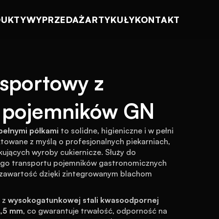
DUKTY
WYPRZEDAŻ
ARTYKUŁY
KONTAKT
sportowy z 
o pojemników GN
ełnymi półkami
 to solidne, higieniczne i w pełni 
towane z myślą o profesjonalnych piekarniach, 
kujących wyroby cukiernicze. Służy do 
go transportu pojemników gastronomicznych 
h zawartość dzięki zintegrowanym blachom 
 z 
wysokogatunkowej stali kwasoodpornej 
1,5 mm
, co gwarantuje trwałość, odporność na 