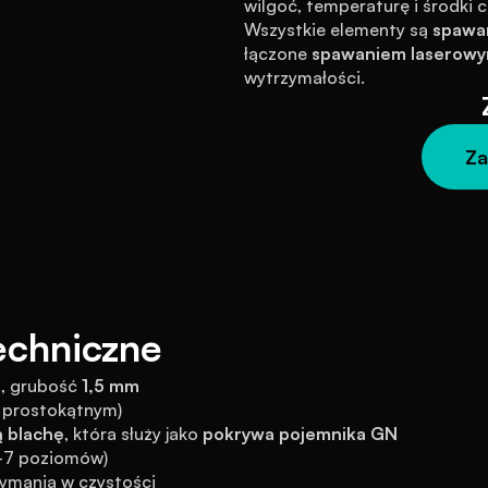
wilgoć, temperaturę i środki
Wszystkie elementy są 
spawa
łączone 
spawaniem laserow
wytrzymałości.
Za
echniczne
4
, grubość 
1,5 mm
e prostokątnym)
 blachę
, która służy jako 
pokrywa pojemnika GN
5–7 poziomów)
zymania w czystości