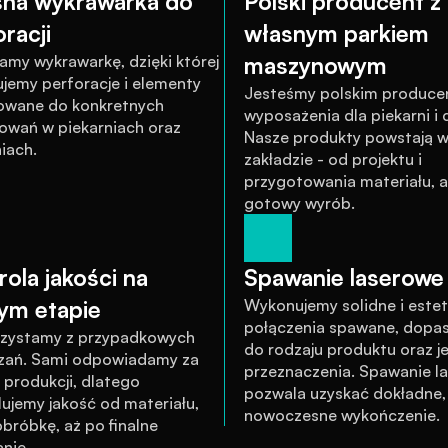
na wykrawarka do 
Polski producent z 
racji
własnym parkiem 
amy wykrawarkę, dzięki której 
maszynowym
jemy perforacje i elementy 
Jesteśmy polskim produce
wane do konkretnych 
wyposażenia dla piekarni i cu
owań w piekarniach oraz 
Nasze produkty powstają w
iach.
zakładzie - od projektu i 
przygotowania materiału, a
gotowy wyrób.
ola jakości na 
Spawanie laserowe 
ym etapie
Wykonujemy solidne i estet
połączenia spawane, dopa
rzystamy z przypadkowych 
do rodzaju produktu oraz je
zań. Sami odpowiadamy za 
przeznaczenia. Spawanie la
produkcji, dlatego 
pozwala uzyskać dokładne, c
ujemy jakość od materiału, 
nowoczesne wykończenie.
bróbkę, aż po finalne 
nie.