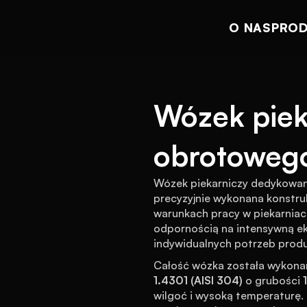
O NAS
PRO
Wózek pieka
obrotowego
Wózek piekarniczy dedykowan
precyzyjnie wykonana konstru
warunkach pracy w piekarniach
odpornością na intensywną ek
indywidualnych potrzeb produ
Całość wózka została wykonan
1.4301 (AISI 304)
 o grubości 
wilgoć i wysoką temperaturę. K