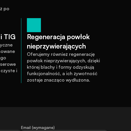
ż po 
i TIG
Regeneracja powłok 
yczne 
nieprzywierających
sowane 
Oferujemy również regenerację 
go 
powłok nieprzywierających, dzięki 
serowe 
której blachy i formy odzyskują 
zyste i 
funkcjonalność, a ich żywotność 
zostaje znacząco wydłużona.
Email (wymagane)