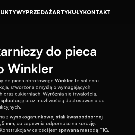
DUKTY
WYPRZEDAŻ
ARTYKUŁY
KONTAKT
rniczy do pieca 
 Winkler
y do pieca obrotowego 
Winkler
 to solidna i 
kcja, stworzona z myślą o wymagających 
 oraz cukierniach. Wyróżnia się trwałością, 
sploatację oraz możliwością dostosowania do 
kcyjnych.
a z 
wysokogatunkowej stali kwasoodpornej 
1,5 mm
, co zapewnia odporność na korozję, 
onstrukcja w całości jest 
spawana metodą TIG
, 