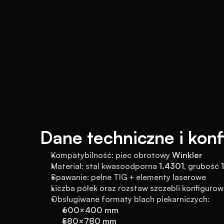
Dane techniczne i konf
Kompatybilność: piec obrotowy 
Winkler
Materiał: stal kwasoodporna 
1.4301
, grubość 
Spawanie: pełne TIG + elementy laserowe
Liczba półek oraz rozstaw szczebli konfiguro
Obsługiwane formaty blach piekarniczych:
600×400 mm
580×780 mm