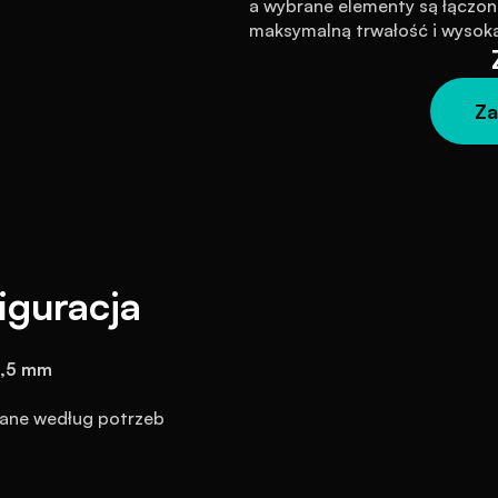
a wybrane elementy są łączone
maksymalną trwałość i wysoką
Za
iguracja
1,5 mm
wane według potrzeb