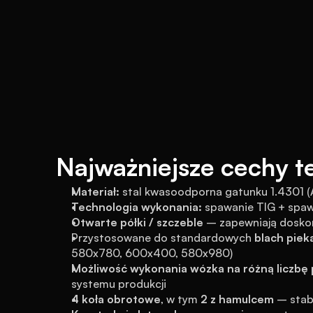
Najważniejsze cechy t
Materiał:
 stal kwasoodporna gatunku 1.4301 (
Technologia wykonania:
 spawanie TIG + spa
Otwarte półki / szczeble
 – zapewniają doskon
Przystosowane do standardowych 
blach piek
580x780, 600x400, 580x980)
Możliwość wykonania wózka na różną liczb
systemu produkcji
4 koła obrotowe
, w tym 
2 z hamulcem
 – stab