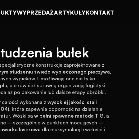
DUKTY
WYPRZEDAŻ
ARTYKUŁY
KONTAKT
tudzenia bułek
 specjalistyczne konstrukcje zaprojektowane z 
nym studzeniu świeżo wypieczonego pieczywa
, 
nych wypieków. Umożliwiają one nie tylko 
a, ale również sprawną organizację logistyki 
eca aż po pakowanie lub dalsze etapy obróbki.
 całości wykonana z 
wysokiej jakości stali 
304)
, która zapewnia odporność na działanie 
ratur. Wózki są 
w pełni spawane metodą TIG
, a 
jne – szczególnie w punktach mocujących – 
pawarką laserową
 dla maksymalnej trwałości i 