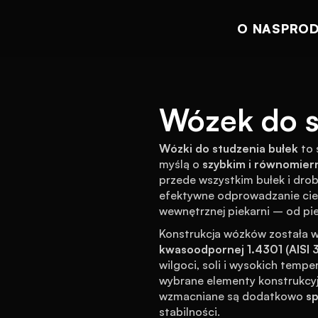
O NAS
PRO
Wózek do s
Wózki do studzenia bułek
 to
myślą o 
szybkim i równomier
przede wszystkim bułek i drob
efektywne odprowadzanie ciepł
wewnętrznej piekarni – od pi
Konstrukcja wózków została w
kwasoodpornej 1.4301 (AISI 
wilgoci, soli i wysokich tempe
wybrane elementy konstrukcy
wzmacniane są dodatkowo 
s
stabilności.