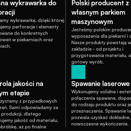
na wykrawarka do 
Polski producent z 
racji
własnym parkiem 
amy wykrawarkę, dzięki której 
maszynowym
jemy perforacje i elementy 
Jesteśmy polskim produce
wane do konkretnych 
wyposażenia dla piekarni i cu
owań w piekarniach oraz 
Nasze produkty powstają w
iach.
zakładzie - od projektu i 
przygotowania materiału, a
gotowy wyrób.
ola jakości na 
Spawanie laserowe 
ym etapie
Wykonujemy solidne i estet
połączenia spawane, dopa
rzystamy z przypadkowych 
do rodzaju produktu oraz je
zań. Sami odpowiadamy za 
przeznaczenia. Spawanie la
produkcji, dlatego 
pozwala uzyskać dokładne, c
ujemy jakość od materiału, 
nowoczesne wykończenie.
bróbkę, aż po finalne 