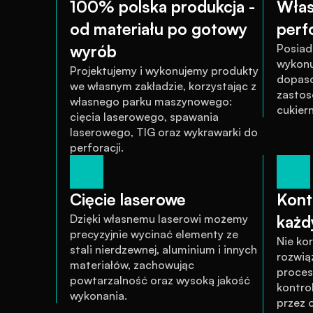
100% polska produkcja - 
Włas
od materiału po gotowy 
perfo
wyrób
Posiad
wykonu
Projektujemy i wykonujemy produkty 
dopaso
we własnym zakładzie, korzystając z 
zastos
własnego parku maszynowego: 
cukiern
cięcia laserowego, spawania 
laserowego, TIG oraz wykrawarki do 
perforacji.
Cięcie laserowe
Kontr
Dzięki własnemu laserowi możemy 
każd
precyzyjnie wycinać elementy ze 
Nie ko
stali nierdzewnej, aluminium i innych 
rozwią
materiałów, zachowując 
proces 
powtarzalność oraz wysoką jakość 
kontrol
wykonania.
przez o