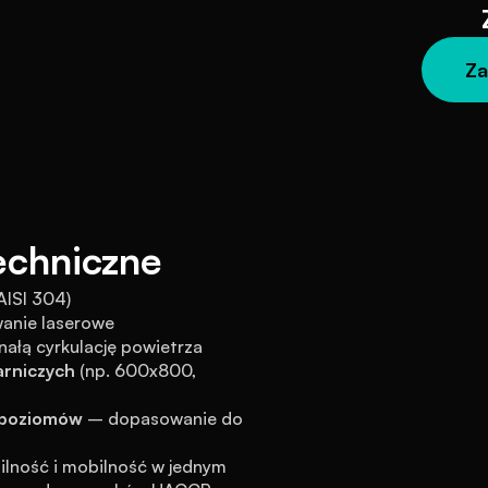
Za
echniczne
AISI 304)
wanie laserowe
ałą cyrkulację powietrza
arniczych
 (np. 600x800, 
ę poziomów
 – dopasowanie do 
ilność i mobilność w jednym