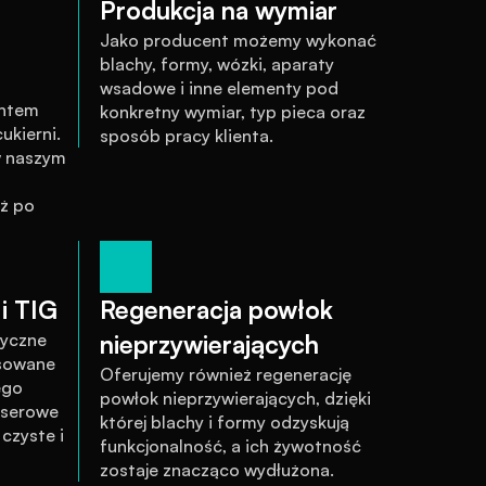
Produkcja na wymiar
Jako producent możemy wykonać 
blachy, formy, wózki, aparaty 
wsadowe i inne elementy pod 
ntem 
konkretny wymiar, typ pieca oraz 
kierni. 
sposób pracy klienta.
 naszym 
ż po 
i TIG
Regeneracja powłok 
yczne 
nieprzywierających
sowane 
Oferujemy również regenerację 
go 
powłok nieprzywierających, dzięki 
serowe 
której blachy i formy odzyskują 
zyste i 
funkcjonalność, a ich żywotność 
zostaje znacząco wydłużona.