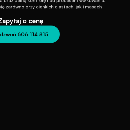
 oraz pełną kontrolę nad procesem wałkowania. 
ię zarówno przy cienkich ciastach, jak i masach 
Zapytaj o cenę
dzwoń 606 114 815