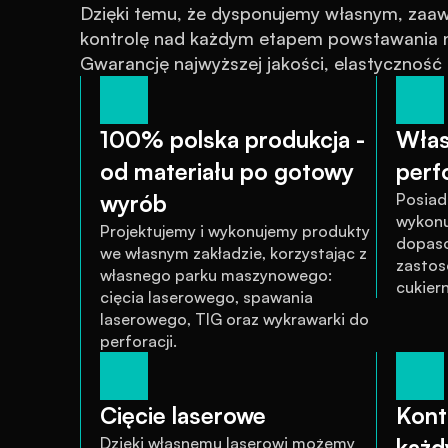
Dzięki temu, że dysponujemy własnym, za
kontrolę nad każdym etapem powstawania na
Gwarancję najwyższej jakości, elastyczność
100% polska produkcja - 
Włas
od materiału po gotowy 
perfo
wyrób
Posiad
wykonu
Projektujemy i wykonujemy produkty 
dopaso
we własnym zakładzie, korzystając z 
zastos
własnego parku maszynowego: 
cukiern
cięcia laserowego, spawania 
laserowego, TIG oraz wykrawarki do 
perforacji.
Cięcie laserowe
Kontr
Dzięki własnemu laserowi możemy 
każd