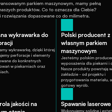
awansowanym parkiem maszynowym, mamy pełną 
szych produktów. Co to oznacza dla Ciebie? 
 i rozwiązania dopasowane co do milimetra.
na wykrawarka do 
Polski producent z 
racji
własnym parkiem 
amy wykrawarkę, dzięki której 
maszynowym
jemy perforacje i elementy 
Jesteśmy polskim produce
wane do konkretnych 
wyposażenia dla piekarni i cu
owań w piekarniach oraz 
Nasze produkty powstają w
iach.
zakładzie - od projektu i 
przygotowania materiału, a
gotowy wyrób.
ola jakości na 
Spawanie laserowe 
ym etapie
Wykonujemy solidne i estet