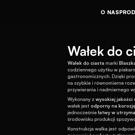
O NAS
PRO
Wałek do c
Wałek do ciasta
 marki 
Blaszk
codziennego użytku w piekarnia
gastronomicznych. Dzięki prost
na szybkie i równomierne roz
przywierania i nadmiernego wy
Wykonany z 
wysokiej jakości
wałek jest 
odporny na korozję,
jednocześnie 
łatwy w utrzyma
środowisku produkcji spożywc
Konstrukcja wałka jest odpow