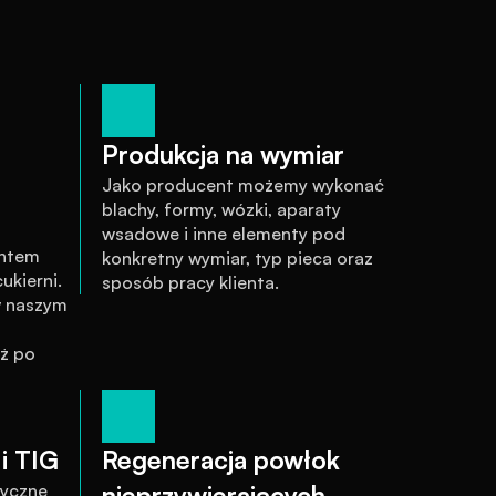
Produkcja na wymiar
Jako producent możemy wykonać 
blachy, formy, wózki, aparaty 
wsadowe i inne elementy pod 
ntem 
konkretny wymiar, typ pieca oraz 
kierni. 
sposób pracy klienta.
 naszym 
ż po 
i TIG
Regeneracja powłok 
yczne 
nieprzywierających