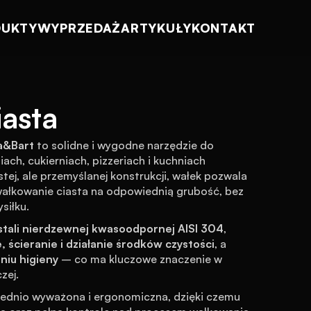
DUKTY
WYPRZEDAŻ
ARTYKUŁY
KONTAKT
iasta
a&Bart
 to solidne i wygodne narzędzie do 
ch, cukierniach, pizzeriach i kuchniach 
ej, ale przemyślanej konstrukcji, wałek pozwala 
wałkowanie ciasta na odpowiednią grubość, bez 
siłku.
 stali nierdzewnej kwasoodpornej AISI 304
, 
 ścieranie i działanie środków czystości
, a 
niu higieny
 – co ma kluczowe znaczenie w 
zej.
iednio wyważona i ergonomiczna, dzięki czemu 