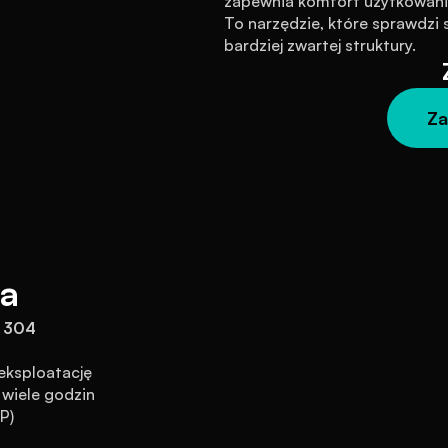
zapewnia komfort użytkowania
To narzędzie, które sprawdzi s
bardziej zwartej struktury.
Za
na
I 304
eksploatację
wiele godzin
P)