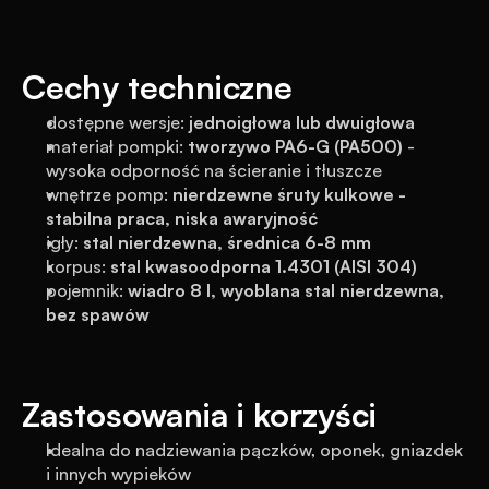
Cechy techniczne
dostępne wersje: 
jednoigłowa lub dwuigłowa
materiał pompki: 
tworzywo PA6-G (PA500)
 - 
wysoka odporność na ścieranie i tłuszcze
wnętrze pomp: 
nierdzewne śruty kulkowe - 
stabilna praca, niska awaryjność
igły: 
stal nierdzewna, średnica 6-8 mm
korpus: 
stal kwasoodporna 1.4301 (AISI 304)
pojemnik: 
wiadro 8 l, wyoblana stal nierdzewna, 
bez spawów
Zastosowania i korzyści
Idealna do nadziewania pączków, oponek, gniazdek 
i innych wypieków