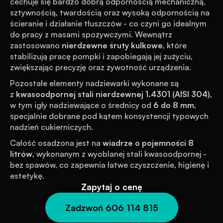
cechuje się bardzo dobrą odpornością mechaniczną, 
sztywnością, twardością oraz wysoką odpornością na 
ścieranie i działanie tłuszczów - co czyni go idealnym 
do pracy z masami spożywczymi. Wewnątrz 
zastosowano 
nierdzewne śruty kulkowe
, które 
stabilizują pracę pompki i zapobiegają jej zużyciu, 
zwiększając precyzję oraz żywotność urządzenia.
Pozostałe elementy nadziewarki wykonane są 
z 
kwasoodpornej stali nierdzewnej 1.4301 (AISI 304)
, 
w tym igły nadziewające o średnicy od 
6 do 8 mm
, 
specjalnie dobrane pod kątem konsystencji typowych 
nadzień cukierniczych.
Całość osadzona jest na 
wiadrze o pojemności 8 
litrów
, wykonanym z wyoblanej stali kwasoodpornej - 
bez spawów, co zapewnia łatwe czyszczenie, higienę i 
estetykę.
Zapytaj o cenę
Zadzwoń 606 114 815