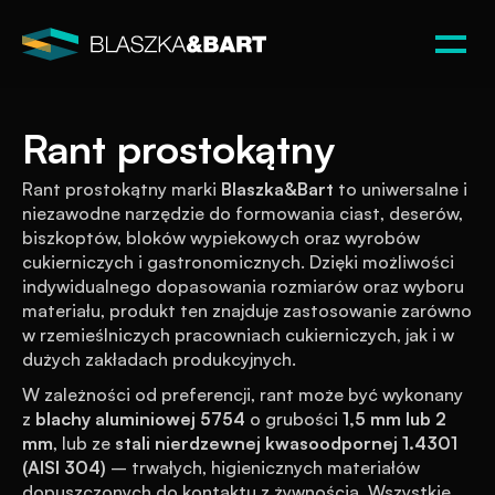
Rant prostokątny
Rant prostokątny marki 
Blaszka&Bart
 to uniwersalne i 
niezawodne narzędzie do formowania ciast, deserów, 
biszkoptów, bloków wypiekowych oraz wyrobów 
cukierniczych i gastronomicznych. Dzięki możliwości 
indywidualnego dopasowania rozmiarów oraz wyboru 
materiału, produkt ten znajduje zastosowanie zarówno 
w rzemieślniczych pracowniach cukierniczych, jak i w 
dużych zakładach produkcyjnych.
W zależności od preferencji, rant może być wykonany 
z 
blachy aluminiowej 5754
 o grubości 
1,5 mm lub 2 
mm
, lub ze 
stali nierdzewnej kwasoodpornej 1.4301 
(AISI 304)
 – trwałych, higienicznych materiałów 
dopuszczonych do kontaktu z żywnością. Wszystkie 