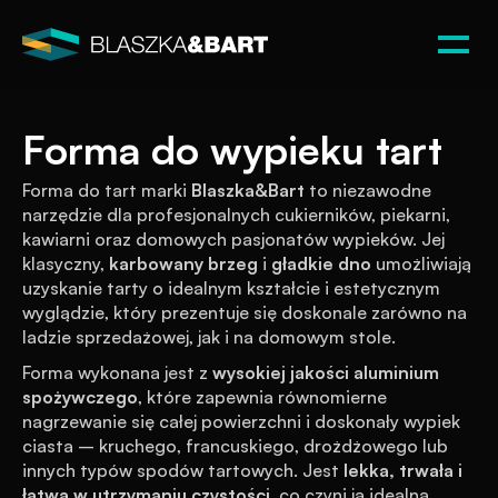
Forma do wypieku tart
Forma do tart marki 
Blaszka&Bart
 to niezawodne 
narzędzie dla profesjonalnych cukierników, piekarni, 
kawiarni oraz domowych pasjonatów wypieków. Jej 
klasyczny, 
karbowany brzeg
 i 
gładkie dno
 umożliwiają 
uzyskanie tarty o idealnym kształcie i estetycznym 
wyglądzie, który prezentuje się doskonale zarówno na 
ladzie sprzedażowej, jak i na domowym stole.
Forma wykonana jest z 
wysokiej jakości aluminium 
spożywczego
, które zapewnia równomierne 
nagrzewanie się całej powierzchni i doskonały wypiek 
ciasta – kruchego, francuskiego, drożdżowego lub 
innych typów spodów tartowych. Jest 
lekka, trwała i 
łatwa w utrzymaniu czystości
, co czyni ją idealną 