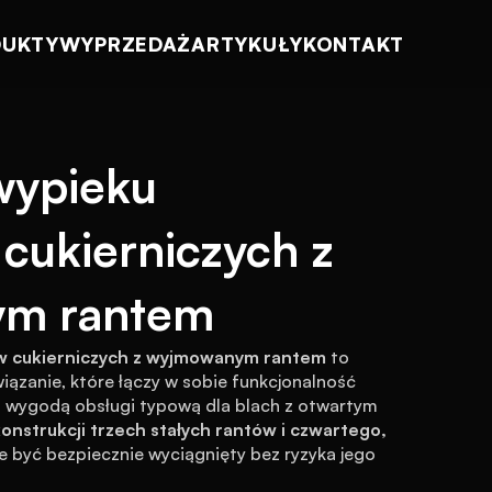
DUKTY
WYPRZEDAŻ
ARTYKUŁY
KONTAKT
wypieku 
ukierniczych z 
m rantem
w cukierniczych z wyjmowanym rantem
 to 
ązanie, które łączy w sobie funkcjonalność 
z wygodą obsługi typową dla blach z otwartym 
onstrukcji trzech stałych rantów i czwartego, 
e być bezpiecznie wyciągnięty bez ryzyka jego 