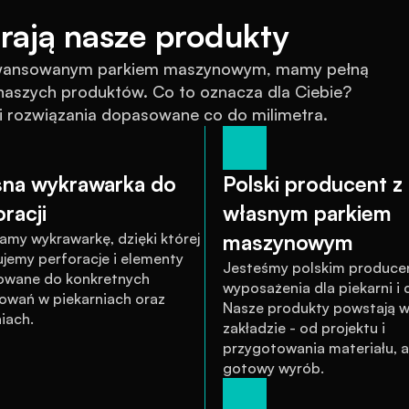
rają nasze produkty
awansowanym parkiem maszynowym, mamy pełną 
szych produktów. Co to oznacza dla Ciebie? 
 i rozwiązania dopasowane co do milimetra.
na wykrawarka do 
Polski producent z 
racji
własnym parkiem 
amy wykrawarkę, dzięki której 
maszynowym
jemy perforacje i elementy 
Jesteśmy polskim produce
wane do konkretnych 
wyposażenia dla piekarni i cu
owań w piekarniach oraz 
Nasze produkty powstają w
iach.
zakładzie - od projektu i 
przygotowania materiału, a
gotowy wyrób.