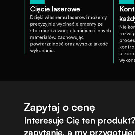
Cięcie laserowe
Kontr
Dzięki własnemu laserowi możemy 
każd
precyzyjnie wycinać elementy ze 
Nie ko
stali nierdzewnej, aluminium i innych 
rozwią
materiałów, zachowując 
proces 
powtarzalność oraz wysoką jakość 
kontrol
wykonania.
przez o
wykona
Zapytaj o cenę
Interesuje Cię ten produkt? 
zapytanie, a my przygotujem