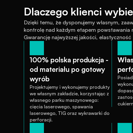
Dlaczego klienci wybie
Dzięki temu, że dysponujemy własnym, za
kontrolę nad każdym etapem powstawania na
Gwarancję najwyższej jakości, elastyczność
100% polska produkcja - 
Włas
od materiału po gotowy 
perfo
wyrób
Posiad
wykonu
Projektujemy i wykonujemy produkty 
dopaso
we własnym zakładzie, korzystając z 
zastos
własnego parku maszynowego: 
cukiern
cięcia laserowego, spawania 
laserowego, TIG oraz wykrawarki do 
perforacji.