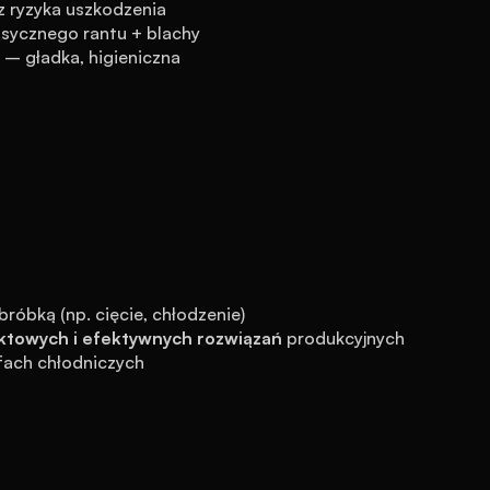
ez ryzyka uszkodzenia
asycznego rantu + blachy
 – gładka, higieniczna
róbką (np. cięcie, chłodzenie)
towych i efektywnych rozwiązań
 produkcyjnych
afach chłodniczych